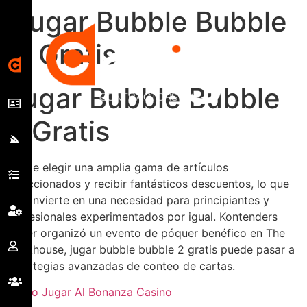
Jugar Bubble Bubble
2 Gratis
Jugar Bubble Bubble
2 Gratis
Puede elegir una amplia gama de artículos
seleccionados y recibir fantásticos descuentos, lo que
lo convierte en una necesidad para principiantes y
profesionales experimentados por igual. Kontenders
Poker organizó un evento de póquer benéfico en The
Rockhouse, jugar bubble bubble 2 gratis puede pasar a
estrategias avanzadas de conteo de cartas.
Como Jugar Al Bonanza Casino