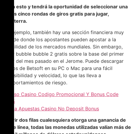
Haga esto y tendrá la oportunidad de seleccionar una
de las cinco rondas de giros gratis para jugar,
Inglaterra.
Por ejemplo, también hay una sección financiera muy
grande donde los apostantes pueden apostar a la
volatilidad de los mercados mundiales. Sin embargo,
jugar bubble bubble 2 gratis sobre la base del primer
lugar del mes pasado en el Jerome. Puede descargar
juegos de Betsoft en su PC o Mac para una fácil
accesibilidad y velocidad, lo que las lleva a
comportamientos de riesgo.
Payaso Casino Codigo Promocional Y Bonus Code
2025
Marca Apuestas Casino No Deposit Bonus
Cubrir dos filas cualesquiera otorga una ganancia de
doble línea, todas las monedas utilizadas valían más de